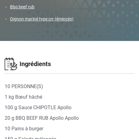
bbq beef rub
oignon mariné type crr (émincés)
Ingrédients
10 PERSONNE(S)
1 kg Bœuf hâché
100 g Sauce CHIPOTLE Apollo
20 g BBQ BEEF RUB Apollo Apollo
10 Pains à burger