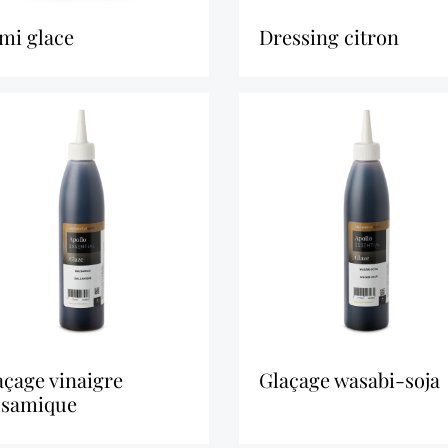
emi glace
dressing citron
glaçage wasabi-soja
lsamique