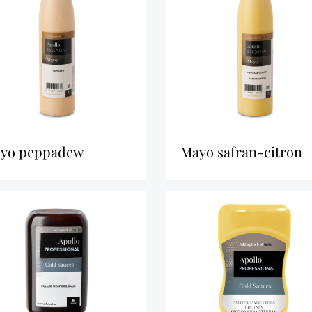
mayo peppadew
mayo safran-citron