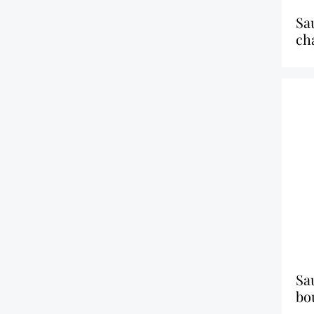
sauce aux
ch
sauce barbecue
bo