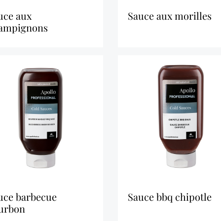
sauce aux morilles
ampignons
sauce bbq chipotle
urbon