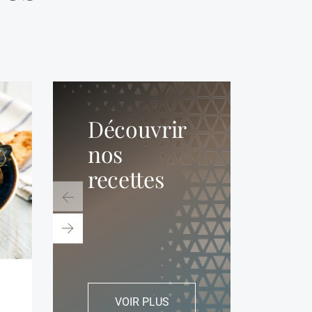
Découvrir
nos
recettes
gyoza asiatiques
huîtres avec un
gazpac
VOIR PLUS