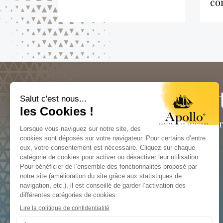
con
Inscription à no
Découvrez nos astuces et nouvelles 