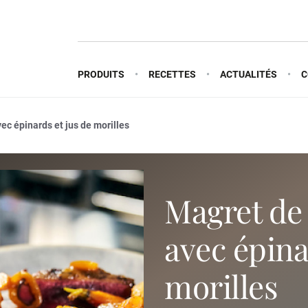
PRODUITS
RECETTES
ACTUALITÉS
C
c épinards et jus de morilles
magret de canard sauvage
avec épina
morilles