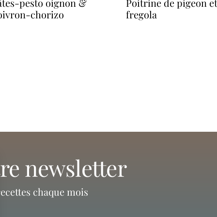
poitrine de pigeon et
oivron-chorizo
fregola
tre newsletter
recettes chaque mois