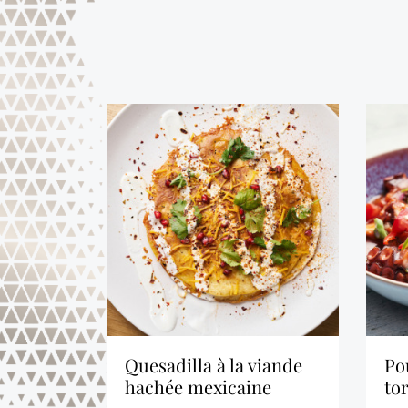
quesadilla à la viande
poulpe avec sauce
hachée mexicaine
tor